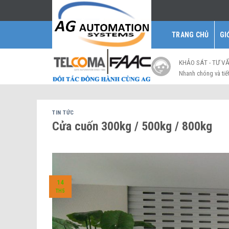
Skip
to
content
TRANG CHỦ
GI
KHẢO SÁT - TƯ V
Nhanh chóng và tiế
TIN TỨC
Cửa cuốn 300kg / 500kg / 800kg
14
TH5