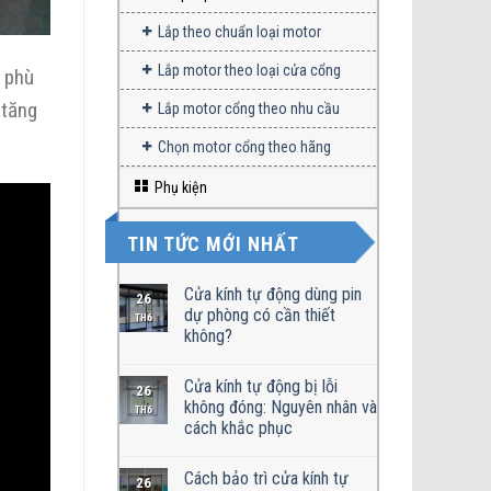
Lắp theo chuẩn loại motor
Lắp motor theo loại cửa cổng
ẽ phù
 tăng
Lắp motor cổng theo nhu cầu
Chọn motor cổng theo hãng
Phụ kiện
TIN TỨC MỚI NHẤT
Cửa kính tự động dùng pin
26
dự phòng có cần thiết
TH6
không?
Cửa kính tự động bị lỗi
26
không đóng: Nguyên nhân và
TH6
cách khắc phục
Cách bảo trì cửa kính tự
26