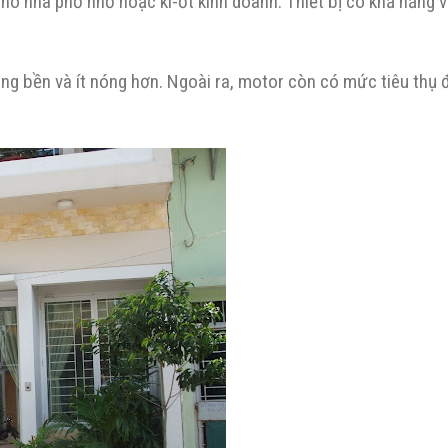
 nhà phố nhỏ hoặc ki-ốt kinh doanh. Thiết bị có khả năng 
g bền và ít nóng hơn. Ngoài ra, motor còn có mức tiêu thụ 