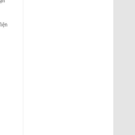
vận
điện