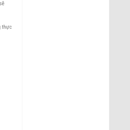
sẽ
g thực