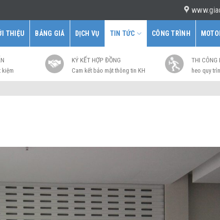
www.gia
ỚI THIỆU
BẢNG GIÁ
DỊCH VỤ
TIN TỨC
CÔNG TRÌNH
MOTO
ẤN
KÝ KẾT HỢP ĐỒNG
THI CÔNG
t kiệm
Cam kết bảo mật thông tin KH
heo quy trìn