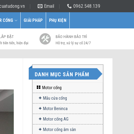
cuatudong.vn
Email
0962.548.139
R CỔNG
GIẢI PHÁP
PHỤ KIỆN
 LẮP ĐẶT
BẢO HÀNH BẢO TRÌ
h tiên tiến, hiện đại
Hỗ trợ, xử lý sự cố 24/7
DANH MỤC SẢN PHẨM
Motor cổng
Mẫu cửa cổng
Motor Beninca
Motor cổng AG
Motor cổng âm sàn