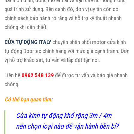
hành ổn định, đóng mở êm ái và hạn chế hư hỏng trong
quá trình sử dụng. Bên cạnh đó, đơn vị uy tín còn có
chính sách bảo hành rõ ràng và hỗ trợ kỹ thuật nhanh
chóng khi cần thiết.
CỬA TỰ ĐỘNG ITALY
chuyên phân phối motor cửa kính
tự động Doortec chính hãng với mức giá cạnh tranh. Đơn
vị hỗ trợ khảo sát, tư vấn và lắp đặt tận nơi.
Liên hệ
0962 548 139
để được tư vấn và báo giá nhanh
chóng.
Có thể bạn quan tâm:
Cửa kính tự động khổ rộng 3m / 4m
nên chọn loại nào để vận hành bền bỉ?