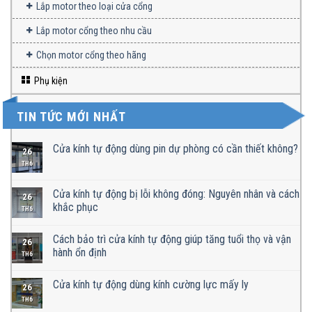
Lắp motor theo loại cửa cổng
Lắp motor cổng theo nhu cầu
Chọn motor cổng theo hãng
Phụ kiện
TIN TỨC MỚI NHẤT
Cửa kính tự động dùng pin dự phòng có cần thiết không?
26
TH6
Cửa kính tự động bị lỗi không đóng: Nguyên nhân và cách
26
khắc phục
TH6
Cách bảo trì cửa kính tự động giúp tăng tuổi thọ và vận
26
hành ổn định
TH6
Cửa kính tự động dùng kính cường lực mấy ly
26
TH6