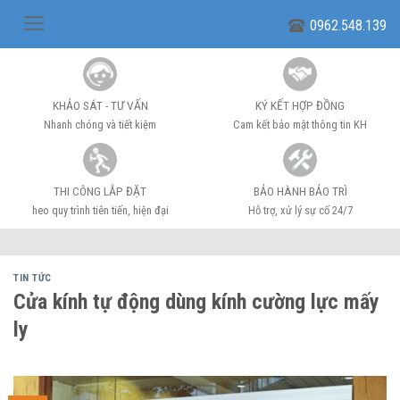
Skip
0962.548.139
to
content
KHẢO SÁT - TƯ VẤN
KÝ KẾT HỢP ĐỒNG
Nhanh chóng và tiết kiệm
Cam kết bảo mật thông tin KH
THI CÔNG LẮP ĐẶT
BẢO HÀNH BẢO TRÌ
heo quy trình tiên tiến, hiện đại
Hỗ trợ, xử lý sự cố 24/7
TIN TỨC
Cửa kính tự động dùng kính cường lực mấy
ly