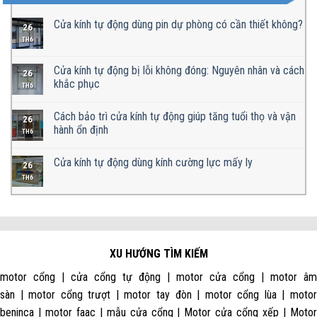
Cửa kính tự động dùng pin dự phòng có cần thiết không?
26
TH6
Cửa kính tự động bị lỗi không đóng: Nguyên nhân và cách
26
khắc phục
TH6
Cách bảo trì cửa kính tự động giúp tăng tuổi thọ và vận
26
hành ổn định
TH6
Cửa kính tự động dùng kính cường lực mấy ly
26
TH6
XU HƯỚNG TÌM KIẾM
motor cổng | cửa cổng tự động | motor cửa cổng | motor âm
sàn | motor cổng trượt | motor tay đòn | motor cổng lùa | motor
beninca | motor faac | mẫu cửa cổng | Motor cửa cổng xếp | Motor