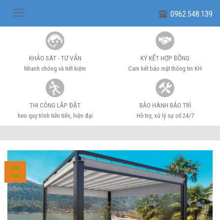
Skip
0962.548.139
to
content
KHẢO SÁT - TƯ VẤN
KÝ KẾT HỢP ĐỒNG
Nhanh chóng và tiết kiệm
Cam kết bảo mật thông tin KH
THI CÔNG LẮP ĐẶT
BẢO HÀNH BẢO TRÌ
heo quy trình tiên tiến, hiện đại
Hỗ trợ, xử lý sự cố 24/7
24
TH5