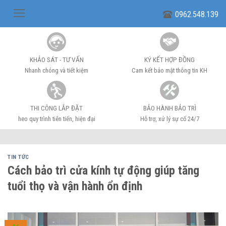
Skip
0962.548.139
to
content
KHẢO SÁT - TƯ VẤN
KÝ KẾT HỢP ĐỒNG
Nhanh chóng và tiết kiệm
Cam kết bảo mật thông tin KH
THI CÔNG LẮP ĐẶT
BẢO HÀNH BẢO TRÌ
heo quy trình tiên tiến, hiện đại
Hỗ trợ, xử lý sự cố 24/7
TIN TỨC
Cách bảo trì cửa kính tự động giúp tăng
tuổi thọ và vận hành ổn định