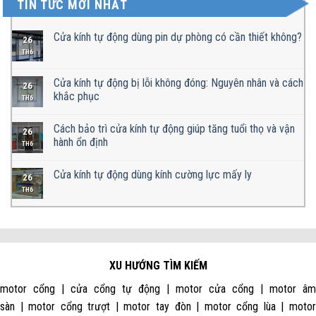
TIN TỨC MỚI NHẤT
Cửa kính tự động dùng pin dự phòng có cần thiết không?
26
TH6
Cửa kính tự động bị lỗi không đóng: Nguyên nhân và cách
26
khắc phục
TH6
Cách bảo trì cửa kính tự động giúp tăng tuổi thọ và vận
26
hành ổn định
TH6
Cửa kính tự động dùng kính cường lực mấy ly
26
TH6
XU HƯỚNG TÌM KIẾM
motor cổng | cửa cổng tự động | motor cửa cổng | motor âm
sàn | motor cổng trượt | motor tay đòn | motor cổng lùa | motor