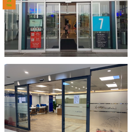
26
TH6