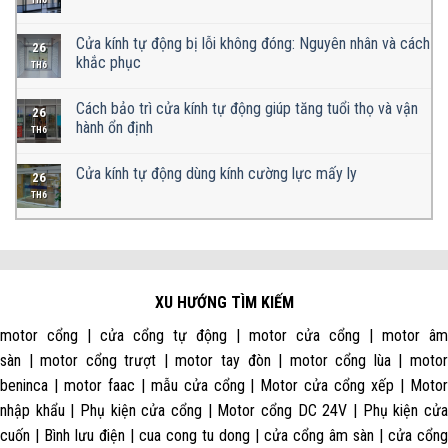
TH6
Cửa kính tự động bị lỗi không đóng: Nguyên nhân và cách
26
khắc phục
TH6
Cách bảo trì cửa kính tự động giúp tăng tuổi thọ và vận
26
hành ổn định
TH6
Cửa kính tự động dùng kính cường lực mấy ly
26
TH6
XU HƯỚNG TÌM KIẾM
motor cổng | cửa cổng tự động | motor cửa cổng | motor âm
sàn | motor cổng trượt | motor tay đòn | motor cổng lùa | motor
beninca | motor faac | mẫu cửa cổng | Motor cửa cổng xếp | Motor
nhập khẩu | Phụ kiện cửa cổng | Motor cổng DC 24V | Phụ kiện cửa
cuốn | Bình lưu điện | cua cong tu dong | cửa cổng âm sàn | cửa cổng