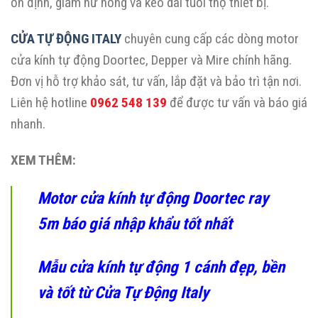
ổn định, giảm hư hỏng và kéo dài tuổi thọ thiết bị.
CỬA TỰ ĐỘNG ITALY
chuyên cung cấp các dòng motor
cửa kính tự động Doortec, Depper và Mire chính hãng.
Đơn vị hỗ trợ khảo sát, tư vấn, lắp đặt và bảo trì tận nơi.
Liên hệ hotline
0962 548 139
để được tư vấn và báo giá
nhanh.
XEM THÊM:
Motor cửa kính tự động Doortec ray
5m báo giá nhập khẩu tốt nhất
Mẫu cửa kính tự động 1 cánh đẹp, bền
và tốt từ Cửa Tự Động Italy