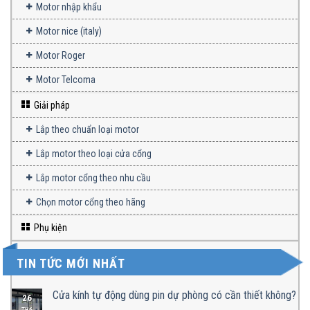
Motor nhập khẩu
Motor nice (italy)
Motor Roger
Motor Telcoma
Giải pháp
Lắp theo chuẩn loại motor
Lắp motor theo loại cửa cổng
Lắp motor cổng theo nhu cầu
Chọn motor cổng theo hãng
Phụ kiện
TIN TỨC MỚI NHẤT
Cửa kính tự động dùng pin dự phòng có cần thiết không?
26