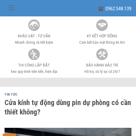
Skip
0962.548.139
to
content
KHẢO SÁT - TƯ VẤN
KÝ KẾT HỢP ĐỒNG
Nhanh chóng và tiết kiệm
Cam kết bảo mật thông tin KH
THI CÔNG LẮP ĐẶT
BẢO HÀNH BẢO TRÌ
heo quy trình tiên tiến, hiện đại
Hỗ trợ, xử lý sự cố 24/7
TIN TỨC
Cửa kính tự động dùng pin dự phòng có cần
thiết không?