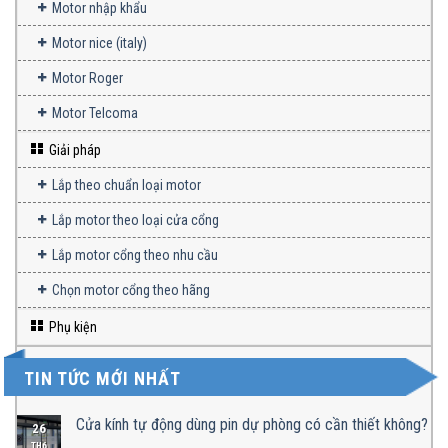
Motor cổng giá rẻ Powertech
Motor cổng lùa
Motor cổng rẻ
Motor cổng tay đòn
Motor cổng VDS
Motor DC 24V
Motor Faac
Motor nhập khẩu
Motor nice (italy)
Motor Roger
Motor Telcoma
Giải pháp
Lắp theo chuẩn loại motor