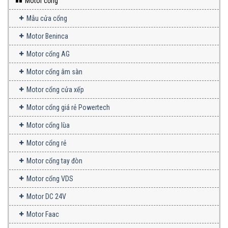
Cách Lắp Đặt Cổng Xếp Tự Động
Cửa cuốn 300kg / 500kg / 800kg
Đúng Kỹ Thuật Từ A–Z
DANH MỤC SẢN PHẨM
Motor cổng
Mẫu cửa cổng
Motor Beninca
Motor cổng AG
Motor cổng âm sàn
Motor cổng cửa xếp