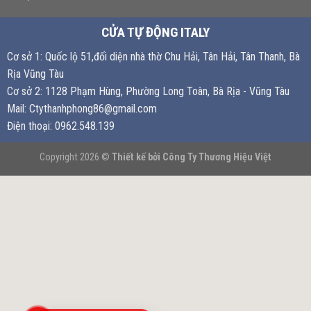
Chính sách vận chuyển
Hướng dẫn thanh toán
Thông tin đại lý
Chính sách bảo mật thông tin
Chính sách đổi trả hàng
Quy trình giao hàng
Liên hệ
CỬA TỰ ĐỘNG ITALY
Cơ sở 1: Quốc lộ 51,đối diện nhà thờ Chu Hải, Tân Hải, Tân Thanh, Bà
Rịa Vũng Tàu
Cơ sở 2: 1128 Phạm Hùng, Phường Long Toàn, Bà Rịa - Vũng Tàu
Mail: Ctythanhphong86@gmail.com
Điện thoại: 0962.548.139