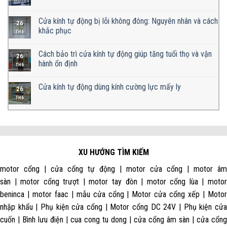
Lắp motor theo loại cửa cổng
Lắp motor cổng theo nhu cầu
Chọn motor cổng theo hãng
Phụ kiện
TIN TỨC MỚI NHẤT
Cửa kính tự động dùng pin dự phòng có cần thiết không?
26
TH6
Cửa kính tự động bị lỗi không đóng: Nguyên nhân và cách
26
khắc phục
TH6
Cách bảo trì cửa kính tự động giúp tăng tuổi thọ và vận
26
hành ổn định
TH6
Cửa kính tự động dùng kính cường lực mấy ly
26
TH6