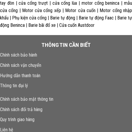
XU HƯỚNG TÌM KIẾM
motor cổng | cửa cổng tự động | motor cửa cổng | motor âm
sàn | motor cổng trượt | motor tay đòn | motor cổng lùa | motor
beninca | motor faac | mẫu cửa cổng | Motor cửa cổng xếp | Motor
nhập khẩu | Phụ kiện cửa cổng | Motor cổng DC 24V | Phụ kiện cửa
cuốn | Bình lưu điện | cua cong tu dong | cửa cổng âm sàn | cửa cổng
tay đòn | cửa cổng trượt | cửa cổng lùa | motor cổng beninca | mẫu
cửa cổng | Motor cửa cổng xếp | Motor cửa cuốn | Motor cổng nhập
khẩu | Phụ kiện cửa cổng | Barie tự động | Barie tự động Faac | Barie tự
động Beninca | Barie bãi đổ xe | Cửa cuốn Austdoor
THÔNG TIN CẦN BIẾT
Chính sách bảo hành