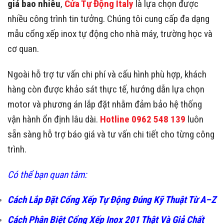
hình phù hợp hơn cho từng công trình. Điều này giúp hạn
chế lỗi phát sinh trong quá trình sử dụng. Ngoài lắp đặt,
khách hàng cũng nên quan tâm đến chính sách bảo hành
và hỗ trợ kỹ thuật sau thi công.
Cửa Tự Động Italy – Đơn vị cung cấp cổng xếp
inox tự động uy tín
Nếu khách hàng đang tìm hiểu
cổng xếp inox tự động
giá bao nhiêu
,
Cửa Tự Động Italy
là lựa chọn được
nhiều công trình tin tưởng. Chúng tôi cung cấp đa dạng
mẫu cổng xếp inox tự động cho nhà máy, trường học và
cơ quan.
Ngoài hỗ trợ tư vấn chi phí và cấu hình phù hợp, khách
hàng còn được khảo sát thực tế, hướng dẫn lựa chọn