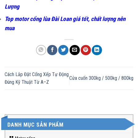
motor và phương án lắp đặt nhằm đảm bảo hệ thống
vận hành ổn định lâu dài.
Hotline 0962 548 139
luôn
sẵn sàng hỗ trợ báo giá và tư vấn chi tiết cho từng công
trình.
Có thể bạn quan tâm:
Cách Lắp Đặt Cổng Xếp Tự Động Đúng Kỹ Thuật Từ A–Z
Cách Phân Biệt Cổng Xếp Inox 201 Thật Và Giả Chất
Lượng
Top motor cổng lùa Đài Loan giá tốt, chất lượng nên
mua