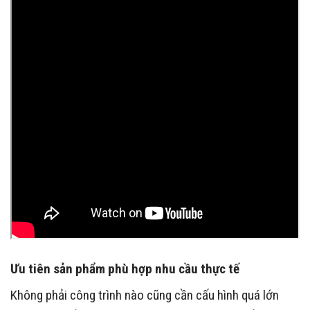
mỏng hoặc motor không phù hợp tải trọng thường
nhanh xuống cấp. Ngoài giá bán, người dùng cũng nên
quan tâm đến chất lượng bánh xe và độ ổn định của
motor. Chính sách bảo hành cũng là yếu tố rất quan
trọng khi lựa chọn.