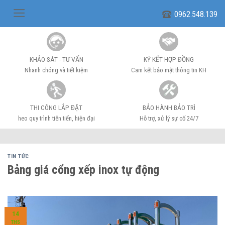
Skip
0962.548.139
to
content
KHẢO SÁT - TƯ VẤN
KÝ KẾT HỢP ĐỒNG
Nhanh chóng và tiết kiệm
Cam kết bảo mật thông tin KH
THI CÔNG LẮP ĐẶT
BẢO HÀNH BẢO TRÌ
heo quy trình tiên tiến, hiện đại
Hỗ trợ, xử lý sự cố 24/7
TIN TỨC
Bảng giá cổng xếp inox tự động
14
TH5