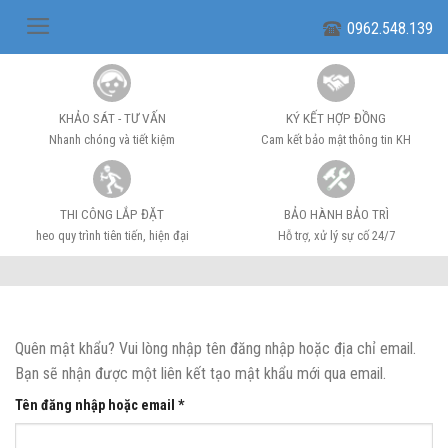
Skip
0962.548.139
to
content
KHẢO SÁT - TƯ VẤN
KÝ KẾT HỢP ĐỒNG
Nhanh chóng và tiết kiệm
Cam kết bảo mật thông tin KH
THI CÔNG LẮP ĐẶT
BẢO HÀNH BẢO TRÌ
heo quy trình tiên tiến, hiện đại
Hỗ trợ, xử lý sự cố 24/7
Quên mật khẩu? Vui lòng nhập tên đăng nhập hoặc địa chỉ email.
Bạn sẽ nhận được một liên kết tạo mật khẩu mới qua email.
Bắt
Tên đăng nhập hoặc email
*
buộc