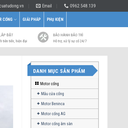
cuatudong.vn
Email
0962.548.139
R CỔNG
GIẢI PHÁP
PHỤ KIỆN
 LẮP ĐẶT
BẢO HÀNH BẢO TRÌ
h tiên tiến, hiện đại
Hỗ trợ, xử lý sự cố 24/7
DANH MỤC SẢN PHẨM
Motor cổng
Mẫu cửa cổng
Motor Beninca
Motor cổng AG
Motor cổng âm sàn