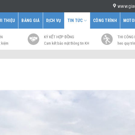
www.gia
ỚI THIỆU
BẢNG GIÁ
DỊCH VỤ
TIN TỨC
CÔNG TRÌNH
MOTO
ẤN
KÝ KẾT HỢP ĐỒNG
THI CÔNG
t kiệm
Cam kết bảo mật thông tin KH
heo quy trìn