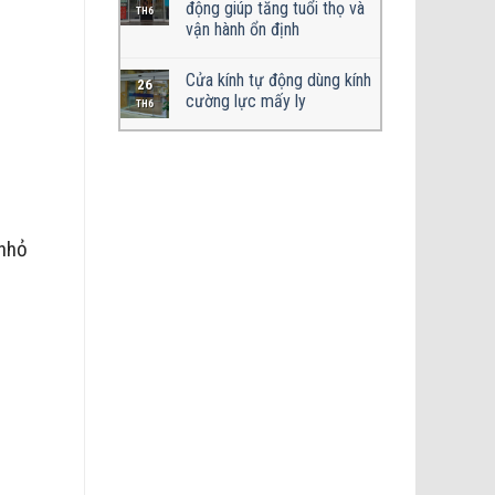
động giúp tăng tuổi thọ và
TH6
vận hành ổn định
Cửa kính tự động dùng kính
26
cường lực mấy ly
TH6
 nhỏ