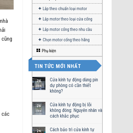
Lắp theo chuẩn loại motor
Lắp motor theo loại cửa cổng
 nhà
hải
Lắp motor cổng theo nhu cầu
n cũng
Chọn motor cổng theo hãng
Phụ kiện
TIN TỨC MỚI NHẤT
Cửa kính tự động dùng pin
26
dự phòng có cần thiết
TH6
không?
Cửa kính tự động bị lỗi
26
không đóng: Nguyên nhân và
TH6
o các
cách khắc phục
Cách bảo trì cửa kính tự
26