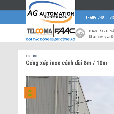
Skip
to
content
TRANG CHỦ
GI
KHẢO SÁT - TƯ V
Nhanh chóng và tiế
TIN TỨC
Cổng xếp inox cánh dài 8m / 10m
23
TH6