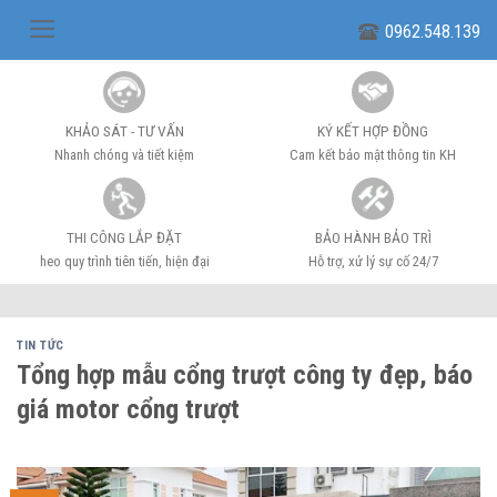
Skip
0962.548.139
to
content
KHẢO SÁT - TƯ VẤN
KÝ KẾT HỢP ĐỒNG
Nhanh chóng và tiết kiệm
Cam kết bảo mật thông tin KH
THI CÔNG LẮP ĐẶT
BẢO HÀNH BẢO TRÌ
heo quy trình tiên tiến, hiện đại
Hỗ trợ, xử lý sự cố 24/7
TIN TỨC
Tổng hợp mẫu cổng trượt công ty đẹp, báo
giá motor cổng trượt