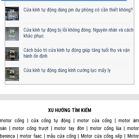
Cửa kính tự động dùng pin dự phòng có cần thiết không?
26
TH6
Cửa kính tự động bị lỗi không đóng: Nguyên nhân và cách
26
khắc phục
TH6
Cách bảo trì cửa kính tự động giúp tăng tuổi thọ và vận
26
hành ổn định
TH6
Cửa kính tự động dùng kính cường lực mấy ly
26
TH6
XU HƯỚNG TÌM KIẾM
motor cổng | cửa cổng tự động | motor cửa cổng | motor âm
sàn | motor cổng trượt | motor tay đòn | motor cổng lùa | motor
beninca | motor faac | mẫu cửa cổng | Motor cửa cổng xếp | Motor