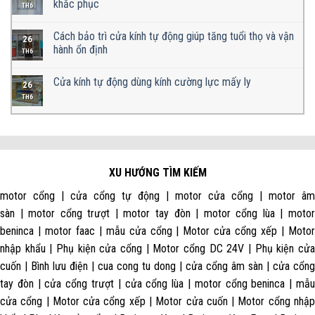
khắc phục
TH6
Cách bảo trì cửa kính tự động giúp tăng tuổi thọ và vận
26
hành ổn định
TH6
Cửa kính tự động dùng kính cường lực mấy ly
26
TH6
XU HƯỚNG TÌM KIẾM
motor cổng | cửa cổng tự động | motor cửa cổng | motor âm
sàn | motor cổng trượt | motor tay đòn | motor cổng lùa | motor
beninca | motor faac | mẫu cửa cổng | Motor cửa cổng xếp | Motor
nhập khẩu | Phụ kiện cửa cổng | Motor cổng DC 24V | Phụ kiện cửa
cuốn | Bình lưu điện | cua cong tu dong | cửa cổng âm sàn | cửa cổng
tay đòn | cửa cổng trượt | cửa cổng lùa | motor cổng beninca | mẫu
cửa cổng | Motor cửa cổng xếp | Motor cửa cuốn | Motor cổng nhập