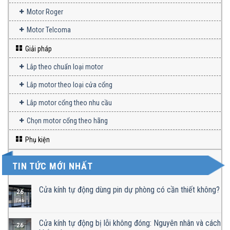
Motor Roger
Motor Telcoma
Giải pháp
Lắp theo chuẩn loại motor
Lắp motor theo loại cửa cổng
Lắp motor cổng theo nhu cầu
Chọn motor cổng theo hãng
Phụ kiện
TIN TỨC MỚI NHẤT
Cửa kính tự động dùng pin dự phòng có cần thiết không?
26
TH6
Cửa kính tự động bị lỗi không đóng: Nguyên nhân và cách
26