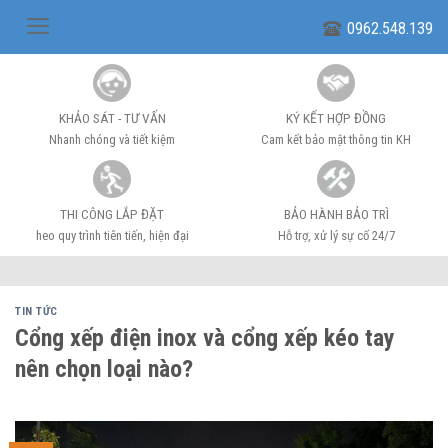
Skip
0962.548.139
to
content
KHẢO SÁT - TƯ VẤN
KÝ KẾT HỢP ĐỒNG
Nhanh chóng và tiết kiệm
Cam kết bảo mật thông tin KH
THI CÔNG LẮP ĐẶT
BẢO HÀNH BẢO TRÌ
heo quy trình tiên tiến, hiện đại
Hỗ trợ, xử lý sự cố 24/7
TIN TỨC
Cổng xếp điện inox và cổng xếp kéo tay
nên chọn loại nào?