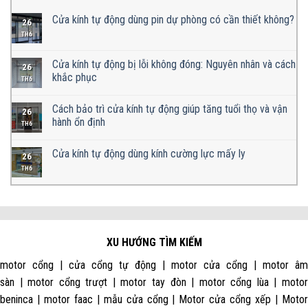
Cửa kính tự động dùng pin dự phòng có cần thiết không?
26
TH6
Cửa kính tự động bị lỗi không đóng: Nguyên nhân và cách
26
khắc phục
TH6
Cách bảo trì cửa kính tự động giúp tăng tuổi thọ và vận
26
hành ổn định
TH6
Cửa kính tự động dùng kính cường lực mấy ly
26
TH6
XU HƯỚNG TÌM KIẾM
motor cổng | cửa cổng tự động | motor cửa cổng | motor âm
sàn | motor cổng trượt | motor tay đòn | motor cổng lùa | motor
beninca | motor faac | mẫu cửa cổng | Motor cửa cổng xếp | Motor