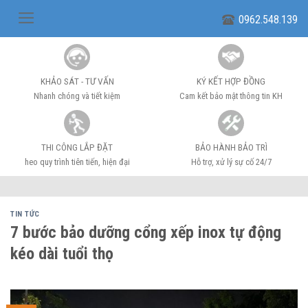
Skip
0962.548.139
to
content
KHẢO SÁT - TƯ VẤN
KÝ KẾT HỢP ĐỒNG
Nhanh chóng và tiết kiệm
Cam kết bảo mật thông tin KH
THI CÔNG LẮP ĐẶT
BẢO HÀNH BẢO TRÌ
heo quy trình tiên tiến, hiện đại
Hỗ trợ, xử lý sự cố 24/7
TIN TỨC
7 bước bảo dưỡng cổng xếp inox tự động
kéo dài tuổi thọ