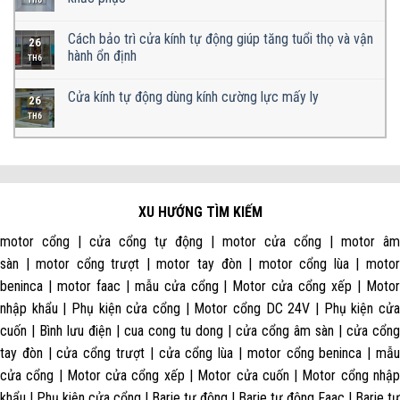
Cách bảo trì cửa kính tự động giúp tăng tuổi thọ và vận
26
hành ổn định
TH6
Cửa kính tự động dùng kính cường lực mấy ly
26
TH6
XU HƯỚNG TÌM KIẾM
motor cổng | cửa cổng tự động | motor cửa cổng | motor âm
sàn | motor cổng trượt | motor tay đòn | motor cổng lùa | motor
beninca | motor faac | mẫu cửa cổng | Motor cửa cổng xếp | Motor
nhập khẩu | Phụ kiện cửa cổng | Motor cổng DC 24V | Phụ kiện cửa
cuốn | Bình lưu điện | cua cong tu dong | cửa cổng âm sàn | cửa cổng
tay đòn | cửa cổng trượt | cửa cổng lùa | motor cổng beninca | mẫu
cửa cổng | Motor cửa cổng xếp | Motor cửa cuốn | Motor cổng nhập
khẩu | Phụ kiện cửa cổng | Barie tự động | Barie tự động Faac | Barie tự