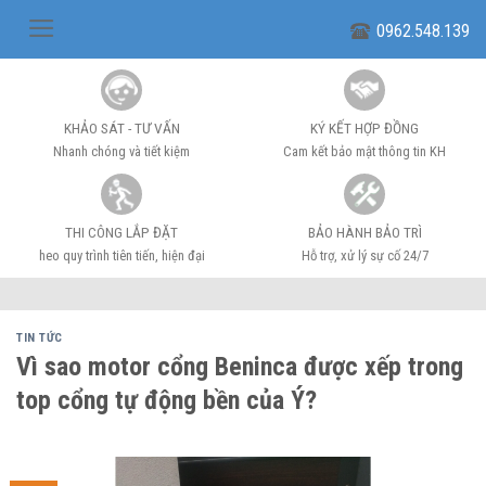
Skip
0962.548.139
to
content
KHẢO SÁT - TƯ VẤN
KÝ KẾT HỢP ĐỒNG
Nhanh chóng và tiết kiệm
Cam kết bảo mật thông tin KH
THI CÔNG LẮP ĐẶT
BẢO HÀNH BẢO TRÌ
heo quy trình tiên tiến, hiện đại
Hỗ trợ, xử lý sự cố 24/7
TIN TỨC
Vì sao motor cổng Beninca được xếp trong
top cổng tự động bền của Ý?