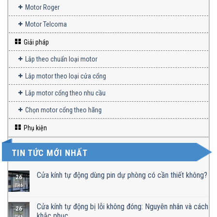
Motor Roger
Motor Telcoma
Giải pháp
Lắp theo chuẩn loại motor
Lắp motor theo loại cửa cổng
Lắp motor cổng theo nhu cầu
Chọn motor cổng theo hãng
Phụ kiện
TIN TỨC MỚI NHẤT
Cửa kính tự động dùng pin dự phòng có cần thiết không?
26
TH6
Cửa kính tự động bị lỗi không đóng: Nguyên nhân và cách
26
khắc phục
TH6