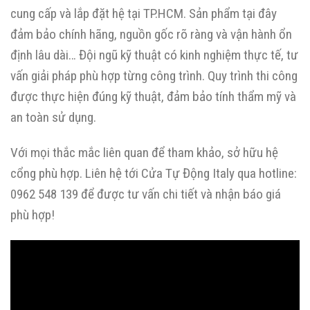
cung cấp và lắp đặt hệ tại TP.HCM. Sản phẩm tại đây
đảm bảo chính hãng, nguồn gốc rõ ràng và vận hành ổn
định lâu dài… Đội ngũ kỹ thuật có kinh nghiệm thực tế, tư
vấn giải pháp phù hợp từng công trình. Quy trình thi công
được thực hiện đúng kỹ thuật, đảm bảo tính thẩm mỹ và
an toàn sử dụng.
Với mọi thắc mắc liên quan để tham khảo, sở hữu hệ
cổng phù hợp. Liên hệ tới Cửa Tự Động Italy qua hotline:
0962 548 139 để được tư vấn chi tiết và nhận báo giá
phù hợp!