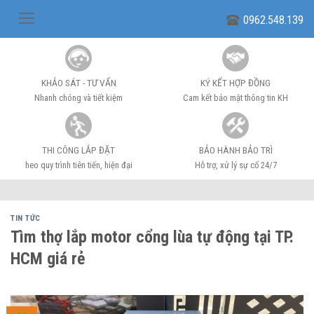
Skip
0962.548.139
to
content
KHẢO SÁT - TƯ VẤN
KÝ KẾT HỢP ĐỒNG
Nhanh chóng và tiết kiệm
Cam kết bảo mật thông tin KH
THI CÔNG LẮP ĐẶT
BẢO HÀNH BẢO TRÌ
heo quy trình tiên tiến, hiện đại
Hỗ trợ, xử lý sự cố 24/7
TIN TỨC
Tìm thợ lắp motor cổng lùa tự động tại TP.
HCM giá rẻ