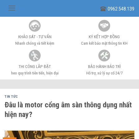
Skip
0962.548.139
to
content
KHẢO SÁT - TƯ VẤN
KÝ KẾT HỢP ĐỒNG
Nhanh chóng và tiết kiệm
Cam kết bảo mật thông tin KH
THI CÔNG LẮP ĐẶT
BẢO HÀNH BẢO TRÌ
heo quy trình tiên tiến, hiện đại
Hỗ trợ, xử lý sự cố 24/7
TIN TỨC
Đâu là motor cổng âm sàn thông dụng nhất
hiện nay?