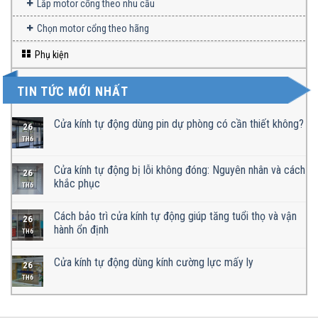
Lắp motor cổng theo nhu cầu
Chọn motor cổng theo hãng
Phụ kiện
TIN TỨC MỚI NHẤT
Cửa kính tự động dùng pin dự phòng có cần thiết không?
26
TH6
Cửa kính tự động bị lỗi không đóng: Nguyên nhân và cách
26
khắc phục
TH6
Cách bảo trì cửa kính tự động giúp tăng tuổi thọ và vận
26
hành ổn định
TH6
Cửa kính tự động dùng kính cường lực mấy ly
26
TH6