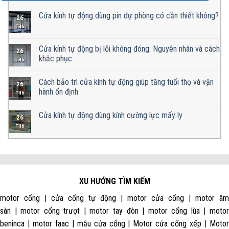
Cửa kính tự động dùng pin dự phòng có cần thiết không?
26
TH6
Cửa kính tự động bị lỗi không đóng: Nguyên nhân và cách
26
khắc phục
TH6
Cách bảo trì cửa kính tự động giúp tăng tuổi thọ và vận
26
hành ổn định
TH6
Cửa kính tự động dùng kính cường lực mấy ly
26
TH6
XU HƯỚNG TÌM KIẾM
motor cổng | cửa cổng tự động | motor cửa cổng | motor âm
sàn | motor cổng trượt | motor tay đòn | motor cổng lùa | motor
beninca | motor faac | mẫu cửa cổng | Motor cửa cổng xếp | Motor