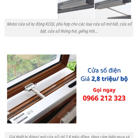
Motor cửa sổ tự động KCQL phù hợp cho các loại cửa sổ mở hất, cửa sổ
bật, cửa sổ thông hơi, giếng trời….
Giá thiết bị đóng/ mở cửa sổ chỉ 2,8 triệu đồng, tặng cảm biến mưa và