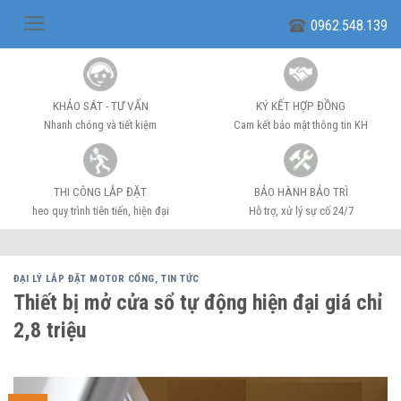
Skip
0962.548.139
to
content
KHẢO SÁT - TƯ VẤN
KÝ KẾT HỢP ĐỒNG
Nhanh chóng và tiết kiệm
Cam kết bảo mật thông tin KH
THI CÔNG LẮP ĐẶT
BẢO HÀNH BẢO TRÌ
heo quy trình tiên tiến, hiện đại
Hỗ trợ, xử lý sự cố 24/7
ĐẠI LÝ LẮP ĐẶT MOTOR CỔNG
,
TIN TỨC
Thiết bị mở cửa sổ tự động hiện đại giá chỉ
2,8 triệu