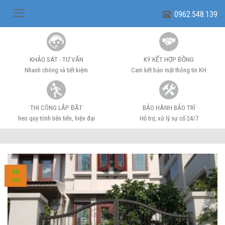
Skip
0962.548.139
to
content
KHẢO SÁT - TƯ VẤN
KÝ KẾT HỢP ĐỒNG
Nhanh chóng và tiết kiệm
Cam kết bảo mật thông tin KH
THI CÔNG LẮP ĐẶT
BẢO HÀNH BẢO TRÌ
heo quy trình tiên tiến, hiện đại
Hỗ trợ, xử lý sự cố 24/7
06
TH2