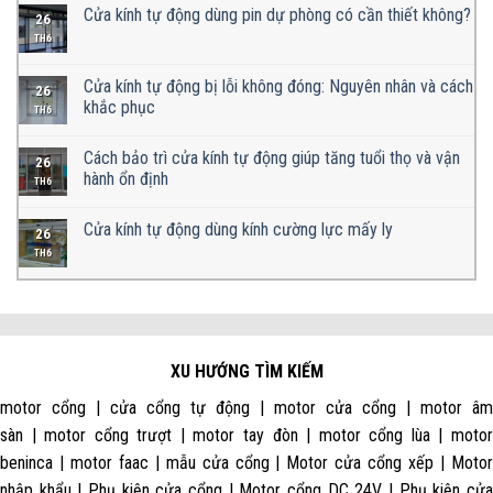
Cửa kính tự động dùng pin dự phòng có cần thiết không?
26
TH6
Cửa kính tự động bị lỗi không đóng: Nguyên nhân và cách
26
khắc phục
TH6
Cách bảo trì cửa kính tự động giúp tăng tuổi thọ và vận
26
hành ổn định
TH6
Cửa kính tự động dùng kính cường lực mấy ly
26
TH6
XU HƯỚNG TÌM KIẾM
motor cổng | cửa cổng tự động | motor cửa cổng | motor âm
sàn | motor cổng trượt | motor tay đòn | motor cổng lùa | motor
beninca | motor faac | mẫu cửa cổng | Motor cửa cổng xếp | Motor
nhập khẩu | Phụ kiện cửa cổng | Motor cổng DC 24V | Phụ kiện cửa