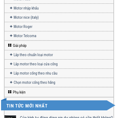
Motor nhập khẩu
Motor nice (italy)
Motor Roger
Motor Telcoma
Giải pháp
Lắp theo chuẩn loại motor
Lắp motor theo loại cửa cổng
Lắp motor cổng theo nhu cầu
Chọn motor cổng theo hãng
Phụ kiện
TIN TỨC MỚI NHẤT
Cửa kính tự động dùng pin dự phòng có cần thiết không?