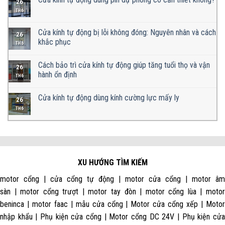
26
TH6
Cửa kính tự động bị lỗi không đóng: Nguyên nhân và cách
26
khắc phục
TH6
Cách bảo trì cửa kính tự động giúp tăng tuổi thọ và vận
26
hành ổn định
TH6
Cửa kính tự động dùng kính cường lực mấy ly
26
TH6
XU HƯỚNG TÌM KIẾM
motor cổng | cửa cổng tự động | motor cửa cổng | motor âm
sàn | motor cổng trượt | motor tay đòn | motor cổng lùa | motor
beninca | motor faac | mẫu cửa cổng | Motor cửa cổng xếp | Motor
nhập khẩu | Phụ kiện cửa cổng | Motor cổng DC 24V | Phụ kiện cửa