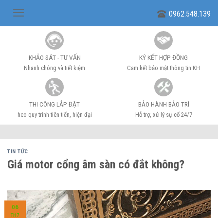
Skip
0962.548.139
to
content
KHẢO SÁT - TƯ VẤN
KÝ KẾT HỢP ĐỒNG
Nhanh chóng và tiết kiệm
Cam kết bảo mật thông tin KH
THI CÔNG LẮP ĐẶT
BẢO HÀNH BẢO TRÌ
heo quy trình tiên tiến, hiện đại
Hỗ trợ, xử lý sự cố 24/7
TIN TỨC
Giá motor cổng âm sàn có đắt không?
06
TH7