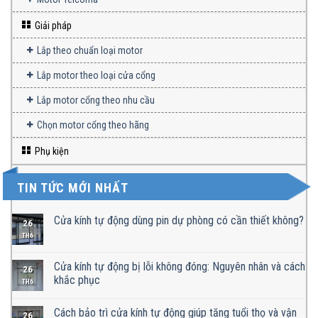
Giải pháp
Lắp theo chuẩn loại motor
Lắp motor theo loại cửa cổng
Lắp motor cổng theo nhu cầu
Chọn motor cổng theo hãng
Phụ kiện
TIN TỨC MỚI NHẤT
Cửa kính tự động dùng pin dự phòng có cần thiết không?
26
TH6
Cửa kính tự động bị lỗi không đóng: Nguyên nhân và cách
26
khắc phục
TH6
Cách bảo trì cửa kính tự động giúp tăng tuổi thọ và vận
26