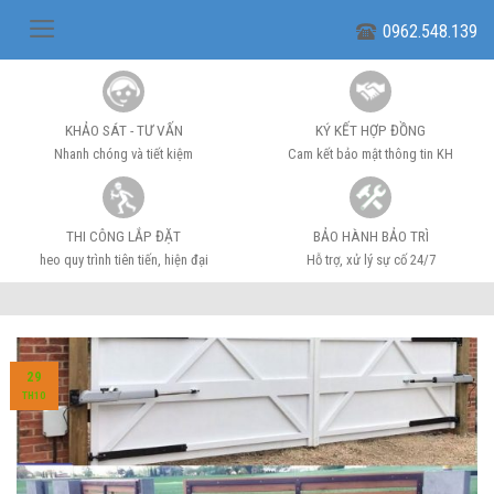
Skip
0962.548.139
to
content
KHẢO SÁT - TƯ VẤN
KÝ KẾT HỢP ĐỒNG
Nhanh chóng và tiết kiệm
Cam kết bảo mật thông tin KH
THI CÔNG LẮP ĐẶT
BẢO HÀNH BẢO TRÌ
heo quy trình tiên tiến, hiện đại
Hỗ trợ, xử lý sự cố 24/7
29
TH10