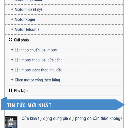
Motor nice (italy)
Motor Roger
Motor Telcoma
Giải pháp
Lắp theo chuẩn loại motor
Lắp motor theo loại cửa cổng
Lắp motor cổng theo nhu cầu
Chọn motor cổng theo hãng
Phụ kiện
TIN TỨC MỚI NHẤT
Cửa kính tự động dùng pin dự phòng có cần thiết không?
26
TH6