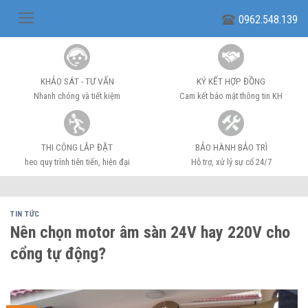
Skip
0962.548.139
to
content
KHẢO SÁT - TƯ VẤN
KÝ KẾT HỢP ĐỒNG
Nhanh chóng và tiết kiệm
Cam kết bảo mật thông tin KH
THI CÔNG LẮP ĐẶT
BẢO HÀNH BẢO TRÌ
heo quy trình tiên tiến, hiện đại
Hỗ trợ, xử lý sự cố 24/7
TIN TỨC
Nên chọn motor âm sàn 24V hay 220V cho
cổng tự động?