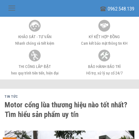
Skip
0962.548.139
to
content
KHẢO SÁT - TƯ VẤN
KÝ KẾT HỢP ĐỒNG
Nhanh chóng và tiết kiệm
Cam kết bảo mật thông tin KH
THI CÔNG LẮP ĐẶT
BẢO HÀNH BẢO TRÌ
heo quy trình tiên tiến, hiện đại
Hỗ trợ, xử lý sự cố 24/7
TIN TỨC
Motor cổng lùa thương hiệu nào tốt nhất?
Tìm hiểu sản phẩm uy tín