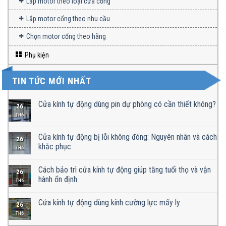
Lắp motor theo loại cửa cổng
Lắp motor cổng theo nhu cầu
Chọn motor cổng theo hãng
Phụ kiện
TIN TỨC MỚI NHẤT
Cửa kính tự động dùng pin dự phòng có cần thiết không?
26
TH6
Cửa kính tự động bị lỗi không đóng: Nguyên nhân và cách
26
khắc phục
TH6
Cách bảo trì cửa kính tự động giúp tăng tuổi thọ và vận
26
hành ổn định
TH6
Cửa kính tự động dùng kính cường lực mấy ly
26
TH6