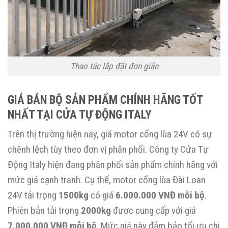
Thao tác lắp đặt đơn giản
GIÁ BÁN BỘ SẢN PHẨM CHÍNH HÃNG TỐT
NHẤT TẠI CỬA TỰ ĐỘNG ITALY
Trên thị trường hiện nay, giá motor cổng lùa 24V có sự
chênh lệch tùy theo đơn vị phân phối. Công ty Cửa Tự
Động Italy hiện đang phân phối sản phẩm chính hãng với
mức giá cạnh tranh. Cụ thể, motor cổng lùa Đài Loan
24V tải trọng
1500kg
có giá
6.000.000 VNĐ mỗi bộ
.
Phiên bản tải trọng
2000kg
được cung cấp với giá
7.000.000 VNĐ mỗi bộ
. Mức giá này đảm bảo tối ưu chi