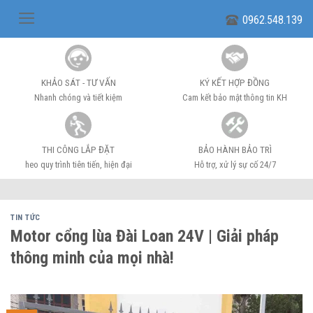
Skip
0962.548.139
to
content
KHẢO SÁT - TƯ VẤN
KÝ KẾT HỢP ĐỒNG
Nhanh chóng và tiết kiệm
Cam kết bảo mật thông tin KH
THI CÔNG LẮP ĐẶT
BẢO HÀNH BẢO TRÌ
heo quy trình tiên tiến, hiện đại
Hỗ trợ, xử lý sự cố 24/7
TIN TỨC
Motor cổng lùa Đài Loan 24V | Giải pháp
thông minh của mọi nhà!