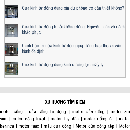
Cửa kính tự động dùng pin dự phòng có cần thiết không?
26
TH6
Cửa kính tự động bị lỗi không đóng: Nguyên nhân và cách
26
khắc phục
TH6
Cách bảo trì cửa kính tự động giúp tăng tuổi thọ và vận
26
hành ổn định
TH6
Cửa kính tự động dùng kính cường lực mấy ly
26
TH6
XU HƯỚNG TÌM KIẾM
motor cổng | cửa cổng tự động | motor cửa cổng | motor âm
sàn | motor cổng trượt | motor tay đòn | motor cổng lùa | motor
beninca | motor faac | mẫu cửa cổng | Motor cửa cổng xếp | Motor