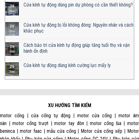
Cửa kính tự động dùng pin dự phòng có cần thiết không?
26
TH6
Cửa kính tự động bị lỗi không đóng: Nguyên nhân và cách
26
khắc phục
TH6
Cách bảo trì cửa kính tự động giúp tăng tuổi thọ và vận
26
hành ổn định
TH6
Cửa kính tự động dùng kính cường lực mấy ly
26
TH6
XU HƯỚNG TÌM KIẾM
motor cổng | cửa cổng tự động | motor cửa cổng | motor âm
sàn | motor cổng trượt | motor tay đòn | motor cổng lùa | motor
beninca | motor faac | mẫu cửa cổng | Motor cửa cổng xếp | Motor
nhập khẩu | Phụ kiện cửa cổng | Motor cổng DC 24V | Phụ kiện cửa