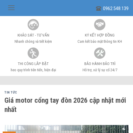
Skip
0962.548.139
to
content
KHẢO SÁT - TƯ VẤN
KÝ KẾT HỢP ĐỒNG
Nhanh chóng và tiết kiệm
Cam kết bảo mật thông tin KH
THI CÔNG LẮP ĐẶT
BẢO HÀNH BẢO TRÌ
heo quy trình tiên tiến, hiện đại
Hỗ trợ, xử lý sự cố 24/7
TIN TỨC
Giá motor cổng tay đòn 2026 cập nhật mới
nhất