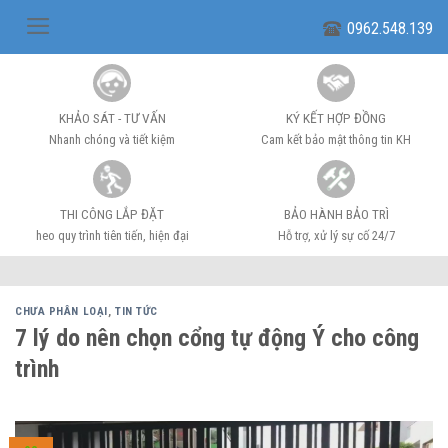
Skip
0962.548.139
to
content
KHẢO SÁT - TƯ VẤN
KÝ KẾT HỢP ĐỒNG
Nhanh chóng và tiết kiệm
Cam kết bảo mật thông tin KH
THI CÔNG LẮP ĐẶT
BẢO HÀNH BẢO TRÌ
heo quy trình tiên tiến, hiện đại
Hỗ trợ, xử lý sự cố 24/7
CHƯA PHÂN LOẠI
,
TIN TỨC
7 lý do nên chọn cổng tự động Ý cho công
trình