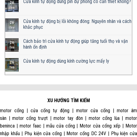
Cửa kính tự động dùng pin dự phòng có cần thiết không?
26
TH6
Cửa kính tự động bị lỗi không đóng: Nguyên nhân và cách
26
khắc phục
TH6
Cách bảo trì cửa kính tự động giúp tăng tuổi thọ và vận
26
hành ổn định
TH6
Cửa kính tự động dùng kính cường lực mấy ly
26
TH6
XU HƯỚNG TÌM KIẾM
motor cổng | cửa cổng tự động | motor cửa cổng | motor âm
sàn | motor cổng trượt | motor tay đòn | motor cổng lùa | motor
beninca | motor faac | mẫu cửa cổng | Motor cửa cổng xếp | Motor
nhập khẩu | Phụ kiện cửa cổng | Motor cổng DC 24V | Phụ kiện cửa