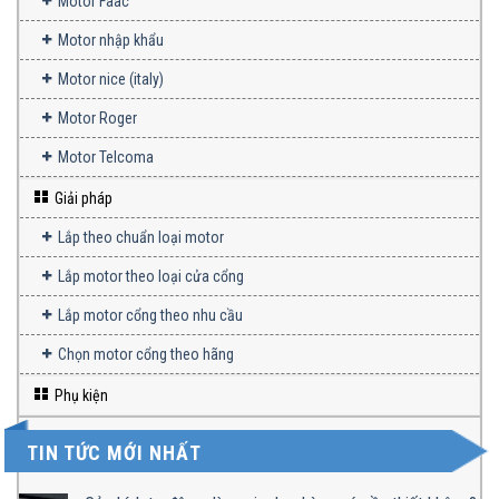
Motor Faac
Motor nhập khẩu
Motor nice (italy)
Motor Roger
Motor Telcoma
Giải pháp
Lắp theo chuẩn loại motor
Lắp motor theo loại cửa cổng
Lắp motor cổng theo nhu cầu
Chọn motor cổng theo hãng
Phụ kiện
TIN TỨC MỚI NHẤT