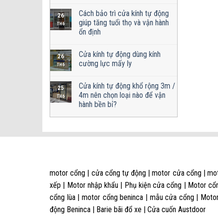
Cách bảo trì cửa kính tự động
26
giúp tăng tuổi thọ và vận hành
TH6
ổn định
Cửa kính tự động dùng kính
26
cường lực mấy ly
TH6
Cửa kính tự động khổ rộng 3m /
25
4m nên chọn loại nào để vận
TH6
hành bền bỉ?
motor cổng | cửa cổng tự động | motor cửa cổng | mot
xếp | Motor nhập khẩu | Phụ kiện cửa cổng | Motor cổn
cổng lùa | motor cổng beninca | mẫu cửa cổng | Motor
động Beninca | Barie bãi đổ xe | Cửa cuốn Austdoor