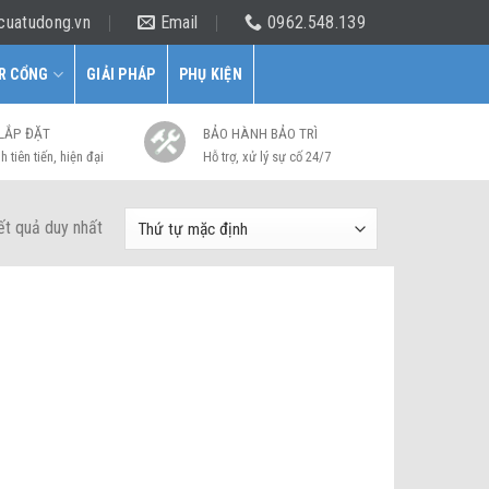
cuatudong.vn
Email
0962.548.139
R CỔNG
GIẢI PHÁP
PHỤ KIỆN
 LẮP ĐẶT
BẢO HÀNH BẢO TRÌ
h tiên tiến, hiện đại
Hỗ trợ, xử lý sự cố 24/7
kết quả duy nhất