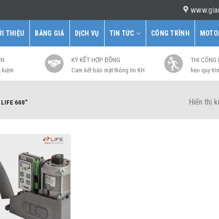
www.gia
ỚI THIỆU
BẢNG GIÁ
DỊCH VỤ
TIN TỨC
CÔNG TRÌNH
MOTO
ẤN
KÝ KẾT HỢP ĐỒNG
THI CÔNG
t kiệm
Cam kết bảo mật thông tin KH
heo quy trìn
Hiển thị 
LIFE 600”