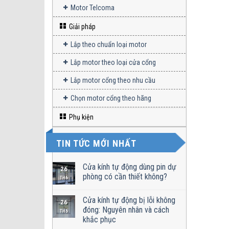
Motor Telcoma
Giải pháp
Lắp theo chuẩn loại motor
Lắp motor theo loại cửa cổng
Lắp motor cổng theo nhu cầu
Chọn motor cổng theo hãng
Phụ kiện
TIN TỨC MỚI NHẤT
Cửa kính tự động dùng pin dự
26
phòng có cần thiết không?
TH6
Cửa kính tự động bị lỗi không
26
đóng: Nguyên nhân và cách
TH6
khắc phục