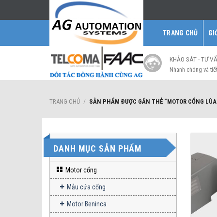
Skip
to
content
TRANG CHỦ
GI
KHẢO SÁT - TƯ V
Nhanh chóng và tiế
TRANG CHỦ
/
SẢN PHẨM ĐƯỢC GẮN THẺ “MOTOR CỔNG LÙA 
DANH MỤC SẢN PHẨM
Motor cổng
Mẫu cửa cổng
Motor Beninca