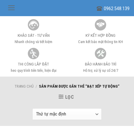
Skip
0962.548.139
to
content
KHẢO SÁT - TƯ VẤN
KÝ KẾT HỢP ĐỒNG
Nhanh chóng và tiết kiệm
Cam kết bảo mật thông tin KH
THI CÔNG LẮP ĐẶT
BẢO HÀNH BẢO TRÌ
heo quy trình tiên tiến, hiện đại
Hỗ trợ, xử lý sự cố 24/7
TRANG CHỦ
/
SẢN PHẨM ĐƯỢC GẮN THẺ “BẠT XẾP TỰ ĐỘNG”
LỌC