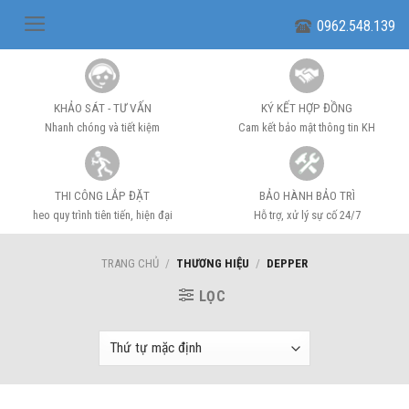
Skip
0962.548.139
to
content
KHẢO SÁT - TƯ VẤN
KÝ KẾT HỢP ĐỒNG
Nhanh chóng và tiết kiệm
Cam kết bảo mật thông tin KH
THI CÔNG LẮP ĐẶT
BẢO HÀNH BẢO TRÌ
heo quy trình tiên tiến, hiện đại
Hỗ trợ, xử lý sự cố 24/7
TRANG CHỦ
/
THƯƠNG HIỆU
/
DEPPER
LỌC