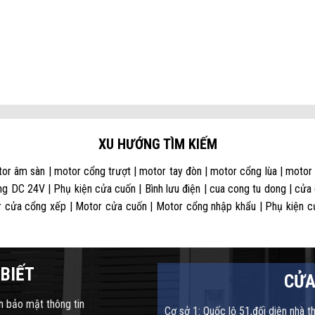
XU HƯỚNG TÌM KIẾM
or âm sàn | motor cổng trượt | motor tay đòn | motor cổng lùa | motor
g DC 24V | Phụ kiện cửa cuốn | Bình lưu điện | cua cong tu dong | cửa
 cửa cổng xếp | Motor cửa cuốn | Motor cổng nhập khẩu | Phụ kiện cửa
BIẾT
CỬA
h bảo mật thông tin
Cơ sở 1: Quốc lộ 51,đối diện nhà t