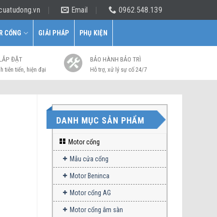
cuatudong.vn
Email
0962.548.139
R CỔNG
GIẢI PHÁP
PHỤ KIỆN
 LẮP ĐẶT
BẢO HÀNH BẢO TRÌ
h tiên tiến, hiện đại
Hỗ trợ, xử lý sự cố 24/7
DANH MỤC SẢN PHẨM
Motor cổng
Mẫu cửa cổng
Motor Beninca
Motor cổng AG
Motor cổng âm sàn