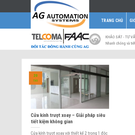
Skip
to
content
TRANG CHỦ
GI
KHẢO SÁT - TƯ V
Nhanh chóng và tiế
20
TH5
Cửa kính trượt xoay – Giải pháp siêu
tiết kiệm không gian
Cửa kính trượt xoay với thiết kế 2 trong 1 độc