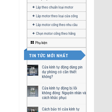
Lắp theo chuẩn loại motor
Lắp motor theo loại cửa cổng
Lắp motor cổng theo nhu cầu
Chọn motor cổng theo hãng
Phụ kiện
TIN TỨC MỚI NHẤT
Cửa kính tự động dùng pin
26
dự phòng có cần thiết
TH6
không?
Cửa kính tự động bị lỗi
26
không đóng: Nguyên nhân và
TH6
cách khắc phục
Cách bảo trì cửa kính tự
26