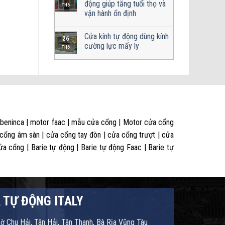
động giúp tăng tuổi thọ và
TH6
vận hành ổn định
Cửa kính tự động dùng kính
26
cường lực mấy ly
TH6
 beninca | motor faac | mẫu cửa cổng | Motor cửa cổng
 cổng âm sàn | cửa cổng tay đòn | cửa cổng trượt | cửa
 cổng | Barie tự động | Barie tự động Faac | Barie tự
 TỰ ĐỘNG ITALY
hờ Chu Hải, Tân Hải, Tân Thanh, Bà Rịa Vũng Tàu