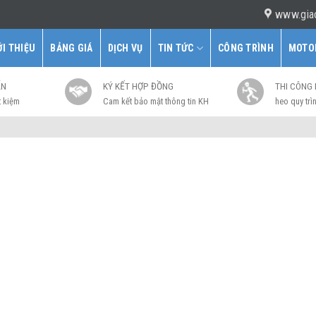
www.gia
ỚI THIỆU
BẢNG GIÁ
DỊCH VỤ
TIN TỨC
CÔNG TRÌNH
MOTO
ẤN
KÝ KẾT HỢP ĐỒNG
THI CÔNG
t kiệm
Cam kết bảo mật thông tin KH
heo quy trìn