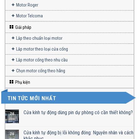
Motor Roger
Motor Telcoma
Giải pháp
Lắp theo chuẩn loại motor
Lắp motor theo loại cửa cổng
Lắp motor cổng theo nhu cầu
Chọn motor cổng theo hãng
Phụ kiện
TIN TỨC MỚI NHẤT
Cửa kính tự động dùng pin dự phòng có cần thiết không?
26
TH6
Cửa kính tự động bị lỗi không đóng: Nguyên nhân và cách
26
khắc phục