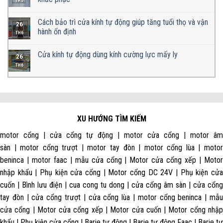
TH6
Cách bảo trì cửa kính tự động giúp tăng tuổi thọ và vận
26
hành ổn định
TH6
Cửa kính tự động dùng kính cường lực mấy ly
26
TH6
XU HƯỚNG TÌM KIẾM
motor cổng | cửa cổng tự động | motor cửa cổng | motor âm
sàn | motor cổng trượt | motor tay đòn | motor cổng lùa | motor
beninca | motor faac | mẫu cửa cổng | Motor cửa cổng xếp | Motor
nhập khẩu | Phụ kiện cửa cổng | Motor cổng DC 24V | Phụ kiện cửa
cuốn | Bình lưu điện | cua cong tu dong | cửa cổng âm sàn | cửa cổng
tay đòn | cửa cổng trượt | cửa cổng lùa | motor cổng beninca | mẫu
cửa cổng | Motor cửa cổng xếp | Motor cửa cuốn | Motor cổng nhập
khẩu | Phụ kiện cửa cổng | Barie tự động | Barie tự động Faac | Barie tự