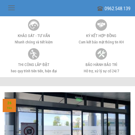
Skip
0962.548.139
to
content
KHẢO SÁT - TƯ VẤN
KÝ KẾT HỢP ĐỒNG
Nhanh chóng và tiết kiệm
Cam kết bảo mật thông tin KH
THI CÔNG LẮP ĐẶT
BẢO HÀNH BẢO TRÌ
heo quy trình tiên tiến, hiện đại
Hỗ trợ, xử lý sự cố 24/7
26
TH6