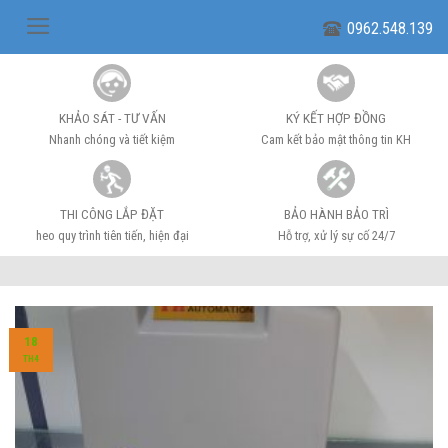
Skip
0962.548.139
to
content
KHẢO SÁT - TƯ VẤN
KÝ KẾT HỢP ĐỒNG
Nhanh chóng và tiết kiệm
Cam kết bảo mật thông tin KH
THI CÔNG LẮP ĐẶT
BẢO HÀNH BẢO TRÌ
heo quy trình tiên tiến, hiện đại
Hỗ trợ, xử lý sự cố 24/7
18
TH4