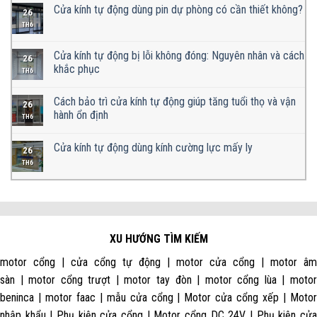
Cửa kính tự động dùng pin dự phòng có cần thiết không?
26
TH6
Cửa kính tự động bị lỗi không đóng: Nguyên nhân và cách
26
khắc phục
TH6
Cách bảo trì cửa kính tự động giúp tăng tuổi thọ và vận
26
hành ổn định
TH6
Cửa kính tự động dùng kính cường lực mấy ly
26
TH6
XU HƯỚNG TÌM KIẾM
motor cổng | cửa cổng tự động | motor cửa cổng | motor âm
sàn | motor cổng trượt | motor tay đòn | motor cổng lùa | motor
beninca | motor faac | mẫu cửa cổng | Motor cửa cổng xếp | Motor
nhập khẩu | Phụ kiện cửa cổng | Motor cổng DC 24V | Phụ kiện cửa