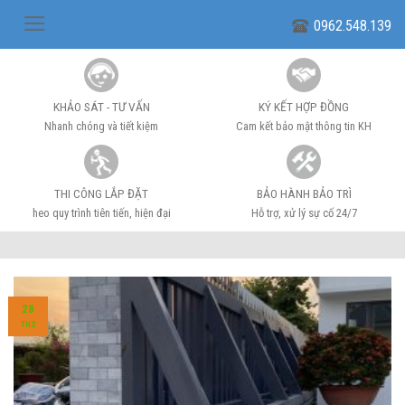
Skip
0962.548.139
to
content
KHẢO SÁT - TƯ VẤN
KÝ KẾT HỢP ĐỒNG
Nhanh chóng và tiết kiệm
Cam kết bảo mật thông tin KH
THI CÔNG LẮP ĐẶT
BẢO HÀNH BẢO TRÌ
heo quy trình tiên tiến, hiện đại
Hỗ trợ, xử lý sự cố 24/7
28
TH2