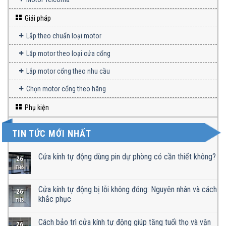
Giải pháp
Lắp theo chuẩn loại motor
Lắp motor theo loại cửa cổng
Lắp motor cổng theo nhu cầu
Chọn motor cổng theo hãng
Phụ kiện
TIN TỨC MỚI NHẤT
Cửa kính tự động dùng pin dự phòng có cần thiết không?
26
TH6
Cửa kính tự động bị lỗi không đóng: Nguyên nhân và cách
26
khắc phục
TH6
Cách bảo trì cửa kính tự động giúp tăng tuổi thọ và vận
26