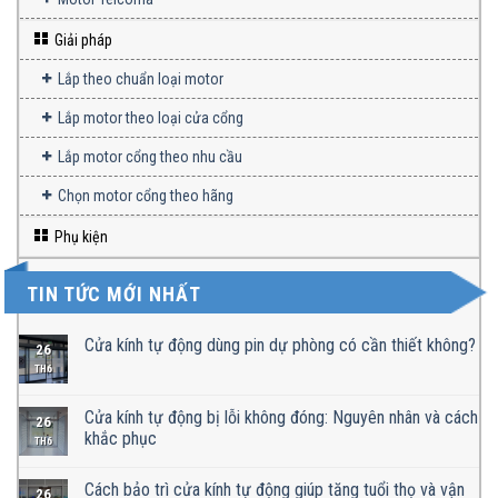
Giải pháp
Lắp theo chuẩn loại motor
Lắp motor theo loại cửa cổng
Lắp motor cổng theo nhu cầu
Chọn motor cổng theo hãng
Phụ kiện
TIN TỨC MỚI NHẤT
Cửa kính tự động dùng pin dự phòng có cần thiết không?
26
TH6
Cửa kính tự động bị lỗi không đóng: Nguyên nhân và cách
26
khắc phục
TH6
Cách bảo trì cửa kính tự động giúp tăng tuổi thọ và vận
26