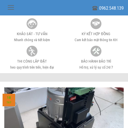
Skip
0962.548.139
to
content
KHẢO SÁT - TƯ VẤN
KÝ KẾT HỢP ĐỒNG
Nhanh chóng và tiết kiệm
Cam kết bảo mật thông tin KH
THI CÔNG LẮP ĐẶT
BẢO HÀNH BẢO TRÌ
heo quy trình tiên tiến, hiện đại
Hỗ trợ, xử lý sự cố 24/7
18
TH7