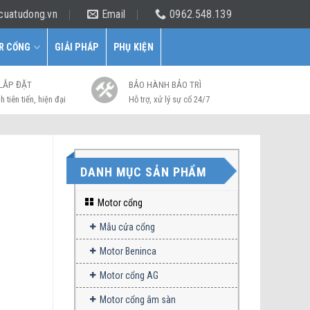
cuatudong.vn
Email
0962.548.139
R CỔNG
GIẢI PHÁP
PHỤ KIỆN
 LẮP ĐẶT
BẢO HÀNH BẢO TRÌ
h tiên tiến, hiện đại
Hỗ trợ, xử lý sự cố 24/7
DANH MỤC SẢN PHẨM
Motor cổng
Mẫu cửa cổng
Motor Beninca
Motor cổng AG
Motor cổng âm sàn