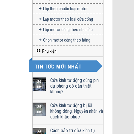
Lắp theo chuẩn loại motor
Lắp motor theo loại cửa cổng
Lắp motor cổng theo nhu cầu
Chọn motor cổng theo hãng
Phụ kiện
TIN TỨC MỚI NHẤT
Cửa kính tự động dùng pin
26
dự phòng có cần thiết
TH6
không?
Cửa kính tự động bị lỗi
26
không đóng: Nguyên nhân và
TH6
cách khắc phục
Cách bảo trì cửa kính tự
26