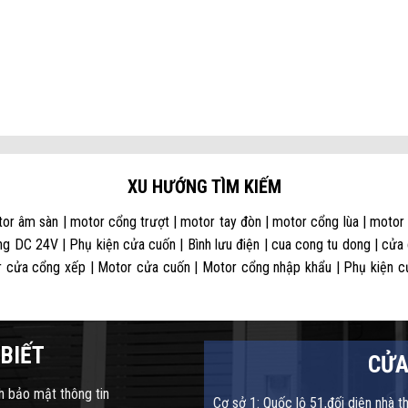
XU HƯỚNG TÌM KIẾM
or âm sàn | motor cổng trượt | motor tay đòn | motor cổng lùa | motor
g DC 24V | Phụ kiện cửa cuốn | Bình lưu điện | cua cong tu dong | cửa
 cửa cổng xếp | Motor cửa cuốn | Motor cổng nhập khẩu | Phụ kiện cửa
BIẾT
CỬA
h bảo mật thông tin
Cơ sở 1: Quốc lộ 51,đối diện nhà t