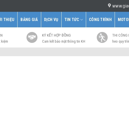
www.gia
ỚI THIỆU
BẢNG GIÁ
DỊCH VỤ
TIN TỨC
CÔNG TRÌNH
MOTO
ẤN
KÝ KẾT HỢP ĐỒNG
THI CÔNG
t kiệm
Cam kết bảo mật thông tin KH
heo quy trìn