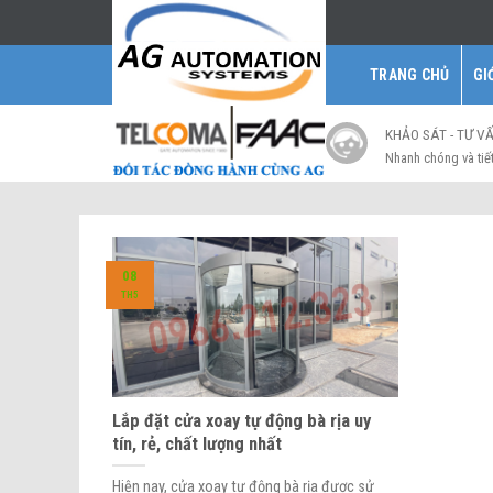
Skip
to
content
TRANG CHỦ
GI
KHẢO SÁT - TƯ V
Nhanh chóng và tiế
08
TH5
Lắp đặt cửa xoay tự động bà rịa uy
tín, rẻ, chất lượng nhất
Hiện nay, cửa xoay tự động bà rịa được sử