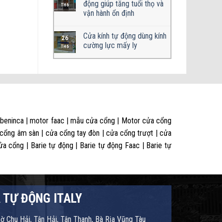
động giúp tăng tuổi thọ và
TH6
vận hành ổn định
Cửa kính tự động dùng kính
26
cường lực mấy ly
TH6
 beninca | motor faac | mẫu cửa cổng | Motor cửa cổng
 cổng âm sàn | cửa cổng tay đòn | cửa cổng trượt | cửa
 cổng | Barie tự động | Barie tự động Faac | Barie tự
 TỰ ĐỘNG ITALY
hờ Chu Hải, Tân Hải, Tân Thanh, Bà Rịa Vũng Tàu