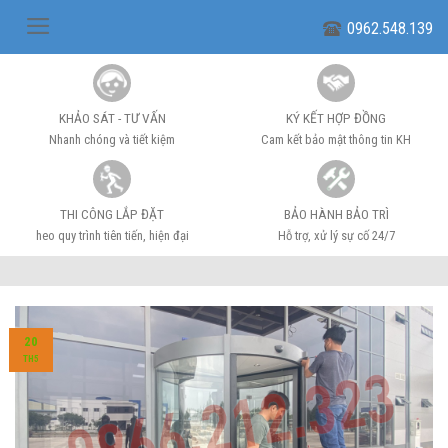
Skip
0962.548.139
to
content
KHẢO SÁT - TƯ VẤN
KÝ KẾT HỢP ĐỒNG
Nhanh chóng và tiết kiệm
Cam kết bảo mật thông tin KH
THI CÔNG LẮP ĐẶT
BẢO HÀNH BẢO TRÌ
heo quy trình tiên tiến, hiện đại
Hỗ trợ, xử lý sự cố 24/7
20
TH5