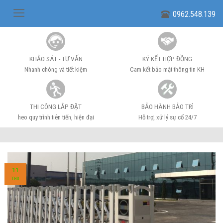
Skip
0962.548.139
to
content
KHẢO SÁT - TƯ VẤN
KÝ KẾT HỢP ĐỒNG
Nhanh chóng và tiết kiệm
Cam kết bảo mật thông tin KH
THI CÔNG LẮP ĐẶT
BẢO HÀNH BẢO TRÌ
heo quy trình tiên tiến, hiện đại
Hỗ trợ, xử lý sự cố 24/7
11
TH3