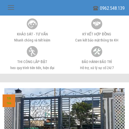
Skip
0962.548.139
to
content
KHẢO SÁT - TƯ VẤN
KÝ KẾT HỢP ĐỒNG
Nhanh chóng và tiết kiệm
Cam kết bảo mật thông tin KH
THI CÔNG LẮP ĐẶT
BẢO HÀNH BẢO TRÌ
heo quy trình tiên tiến, hiện đại
Hỗ trợ, xử lý sự cố 24/7
19
TH6