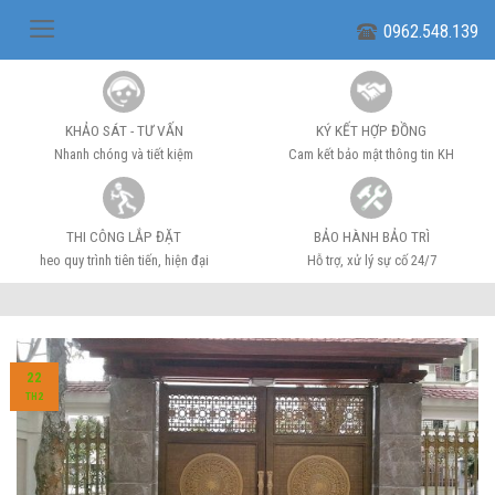
Skip
0962.548.139
to
content
KHẢO SÁT - TƯ VẤN
KÝ KẾT HỢP ĐỒNG
Nhanh chóng và tiết kiệm
Cam kết bảo mật thông tin KH
THI CÔNG LẮP ĐẶT
BẢO HÀNH BẢO TRÌ
heo quy trình tiên tiến, hiện đại
Hỗ trợ, xử lý sự cố 24/7
22
TH2