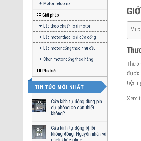
Motor Telcoma
GIỚ
Giải pháp
Lắp theo chuẩn loại motor
Mục 
Lắp motor theo loại cửa cổng
Thươ
Lắp motor cổng theo nhu cầu
Chọn motor cổng theo hãng
Thươn
Phụ kiện
được 
tiện n
TIN TỨC MỚI NHẤT
Xem 
Cửa kính tự động dùng pin
26
dự phòng có cần thiết
TH6
không?
Cửa kính tự động bị lỗi
26
không đóng: Nguyên nhân và
TH6
cách khắc phục