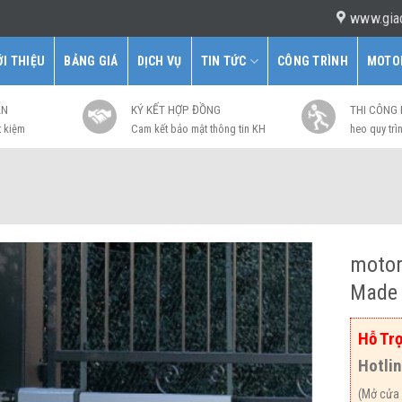
www.gia
ỚI THIỆU
BẢNG GIÁ
DỊCH VỤ
TIN TỨC
CÔNG TRÌNH
MOTO
ẤN
KÝ KẾT HỢP ĐỒNG
THI CÔNG
t kiệm
Cam kết bảo mật thông tin KH
heo quy trìn
motor
Made i
Hỗ Trợ
Hotli
(Mở cửa 