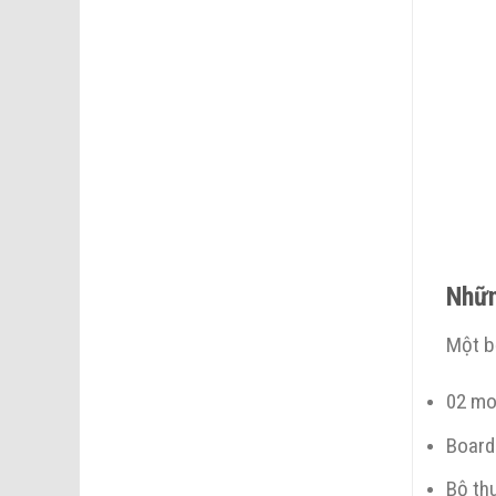
Nhữn
Một bộ
02 mo
Board 
Bộ thu