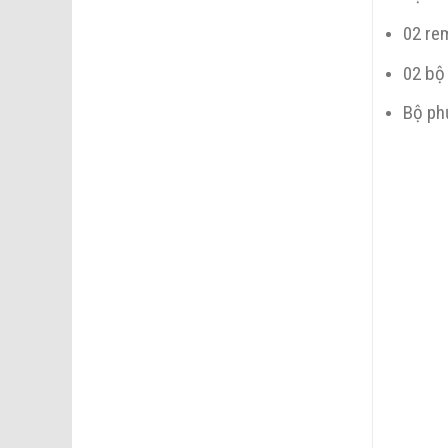
02 re
02 bộ
Bộ ph