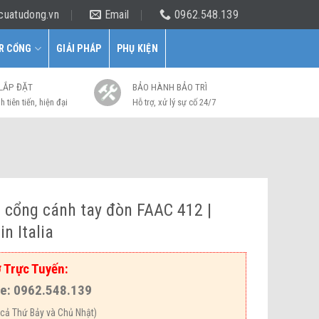
cuatudong.vn
Email
0962.548.139
R CỔNG
GIẢI PHÁP
PHỤ KIỆN
 LẮP ĐẶT
BẢO HÀNH BẢO TRÌ
h tiên tiến, hiện đại
Hỗ trợ, xử lý sự cố 24/7
 cổng cánh tay đòn FAAC 412 |
n Italia
 Trực Tuyến:
ne: 0962.548.139
cả Thứ Bảy và Chủ Nhật)