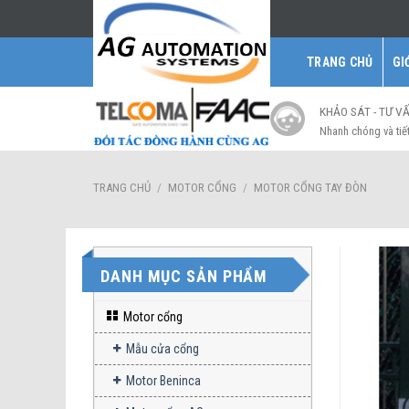
Skip
to
content
TRANG CHỦ
GI
KHẢO SÁT - TƯ V
Nhanh chóng và tiế
TRANG CHỦ
/
MOTOR CỔNG
/
MOTOR CỔNG TAY ĐÒN
DANH MỤC SẢN PHẨM
Motor cổng
Mẫu cửa cổng
Motor Beninca