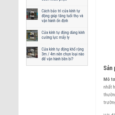
Cách bảo trì cửa kính tự
26
động giúp tăng tuổi thọ và
TH6
vận hành ổn định
Cửa kính tự động dùng kính
26
cường lực mấy ly
TH6
Cửa kính tự động khổ rộng
25
3m / 4m nên chọn loại nào
TH6
để vận hành bền bỉ?
Sản 
Mô tơ
nhất h
thườn
trườn