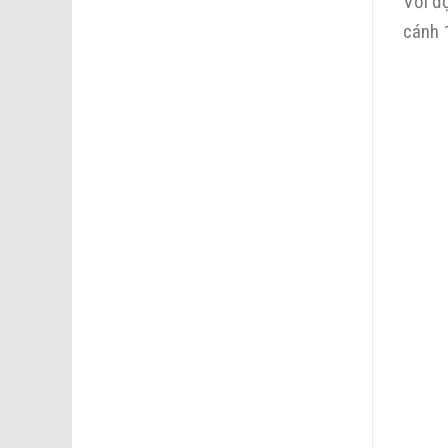
Với đ
cánh 