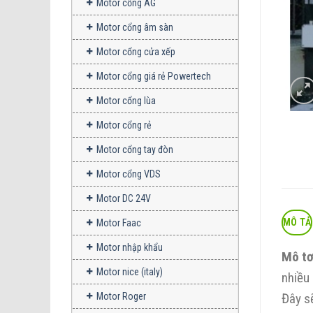
Motor cổng AG
Motor cổng âm sàn
Motor cổng cửa xếp
Motor cổng giá rẻ Powertech
Motor cổng lùa
Motor cổng rẻ
Motor cổng tay đòn
Motor cổng VDS
Motor DC 24V
MÔ TẢ
Motor Faac
Motor nhập khẩu
Mô tơ
Motor nice (italy)
nhiều 
Đây s
Motor Roger