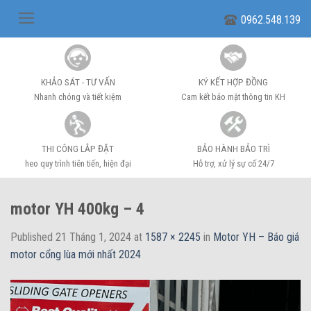
Skip
0962.548.139
to
content
KHẢO SÁT - TƯ VẤN
KÝ KẾT HỢP ĐỒNG
Nhanh chóng và tiết kiệm
Cam kết bảo mật thông tin KH
THI CÔNG LẮP ĐẶT
BẢO HÀNH BẢO TRÌ
heo quy trình tiên tiến, hiện đại
Hỗ trợ, xử lý sự cố 24/7
motor YH 400kg – 4
Published
21 Tháng 1, 2024
at
1587 × 2245
in
Motor YH – Báo giá
motor cổng lùa mới nhất 2024