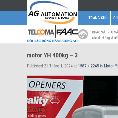
Skip
to
content
TRANG CHỦ
GI
KHẢO SÁT - TƯ V
Nhanh chóng và tiế
motor YH 400kg – 3
Published
21 Tháng 1, 2024
at
1587 × 2245
in
Motor YH