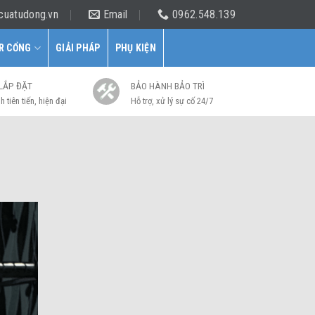
cuatudong.vn
Email
0962.548.139
R CỔNG
GIẢI PHÁP
PHỤ KIỆN
 LẮP ĐẶT
BẢO HÀNH BẢO TRÌ
h tiên tiến, hiện đại
Hỗ trợ, xử lý sự cố 24/7