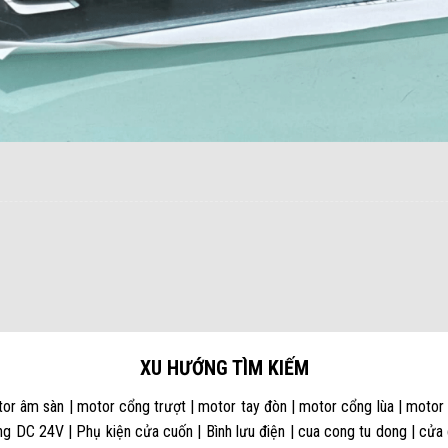
XU HƯỚNG TÌM KIẾM
or âm sàn | motor cổng trượt | motor tay đòn | motor cổng lùa | motor
g DC 24V | Phụ kiện cửa cuốn | Bình lưu điện | cua cong tu dong | cửa