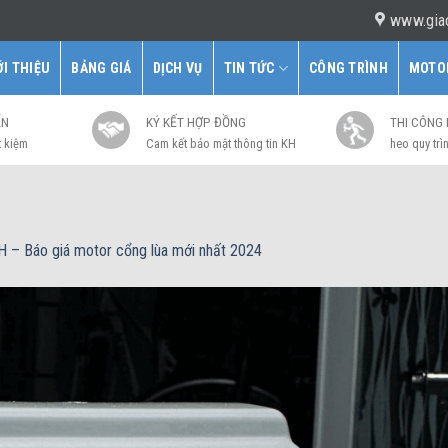
www.gia
ỚI THIỆU
BẢNG GIÁ
DỊCH VỤ
TIN TỨC
CÔNG TRÌNH
MOTO
ẤN
KÝ KẾT HỢP ĐỒNG
THI CÔNG
t kiệm
Cam kết bảo mật thông tin KH
heo quy trìn
 – Báo giá motor cổng lùa mới nhất 2024