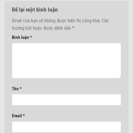
Để lại một bình luận
Email của bạn sẽ không được hiển thị công khai.
Các
trường bắt buộc được đánh dấu
*
Bình luận
*
Tên
*
Email
*