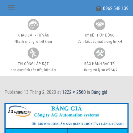
Skip
0962.548.139
to
content
KHẢO SÁT - TƯ VẤN
KÝ KẾT HỢP ĐỒNG
Nhanh chóng và tiết kiệm
Cam kết bảo mật thông tin KH
THI CÔNG LẮP ĐẶT
BẢO HÀNH BẢO TRÌ
heo quy trình tiên tiến, hiện đại
Hỗ trợ, xử lý sự cố 24/7
Published
13 Tháng 2, 2020
at
1222 × 2560
in
Bảng giá