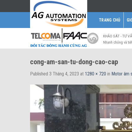
Skip
to
content
TRANG CHỦ
GI
KHẢO SÁT - TƯ V
Nhanh chóng và tiế
cong-am-san-tu-dong-cao-cap
Published
3 Tháng 4, 2023
at
1280 × 720
in
Motor âm s