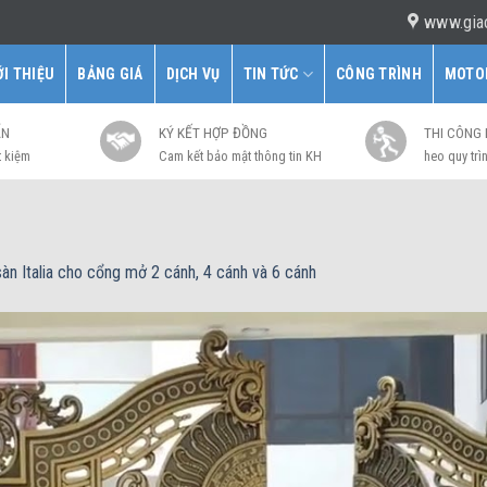
www.gia
ỚI THIỆU
BẢNG GIÁ
DỊCH VỤ
TIN TỨC
CÔNG TRÌNH
MOTO
ẤN
KÝ KẾT HỢP ĐỒNG
THI CÔNG
t kiệm
Cam kết bảo mật thông tin KH
heo quy trìn
àn Italia cho cổng mở 2 cánh, 4 cánh và 6 cánh