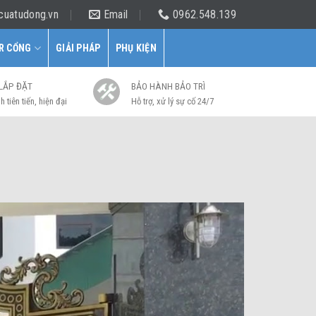
cuatudong.vn
Email
0962.548.139
R CỔNG
GIẢI PHÁP
PHỤ KIỆN
 LẮP ĐẶT
BẢO HÀNH BẢO TRÌ
h tiên tiến, hiện đại
Hỗ trợ, xử lý sự cố 24/7