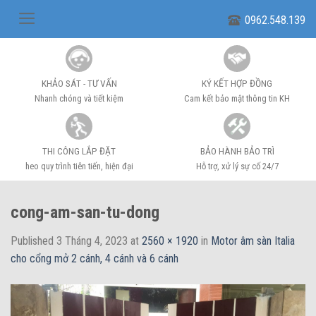
Skip
0962.548.139
to
content
KHẢO SÁT - TƯ VẤN
KÝ KẾT HỢP ĐỒNG
Nhanh chóng và tiết kiệm
Cam kết bảo mật thông tin KH
THI CÔNG LẮP ĐẶT
BẢO HÀNH BẢO TRÌ
heo quy trình tiên tiến, hiện đại
Hỗ trợ, xử lý sự cố 24/7
cong-am-san-tu-dong
Published
3 Tháng 4, 2023
at
2560 × 1920
in
Motor âm sàn Italia
cho cổng mở 2 cánh, 4 cánh và 6 cánh