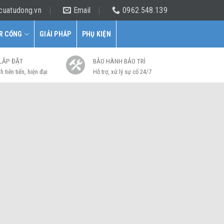
cuatudong.vn
Email
0962.548.139
R CỔNG
GIẢI PHÁP
PHỤ KIỆN
 LẮP ĐẶT
BẢO HÀNH BẢO TRÌ
h tiên tiến, hiện đại
Hỗ trợ, xử lý sự cố 24/7