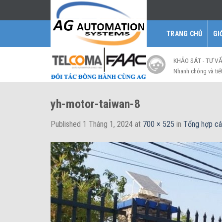
Skip
to
content
TRANG CHỦ
GI
KHẢO SÁT - TƯ V
Nhanh chóng và tiế
yh-motor-taiwan-8
Published
1 Tháng 1, 2024
at
700 × 525
in
Tổng hợp cá