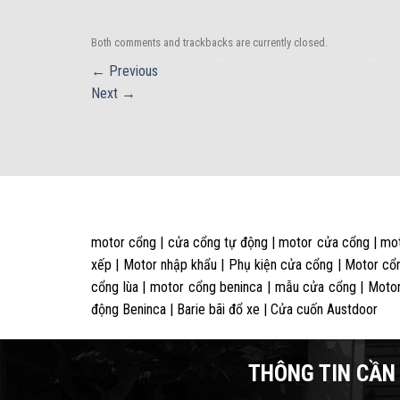
Both comments and trackbacks are currently closed.
←
Previous
Next
→
motor cổng | cửa cổng tự động | motor cửa cổng | mot
xếp | Motor nhập khẩu | Phụ kiện cửa cổng | Motor cổn
cổng lùa | motor cổng beninca | mẫu cửa cổng | Motor
động Beninca | Barie bãi đổ xe | Cửa cuốn Austdoor
THÔNG TIN CẦN 