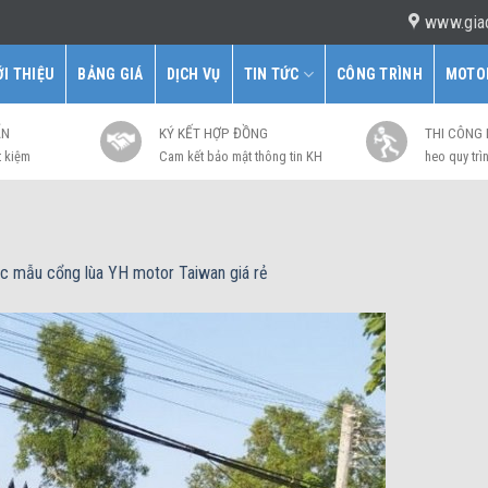
www.gia
ỚI THIỆU
BẢNG GIÁ
DỊCH VỤ
TIN TỨC
CÔNG TRÌNH
MOTO
ẤN
KÝ KẾT HỢP ĐỒNG
THI CÔNG
t kiệm
Cam kết bảo mật thông tin KH
heo quy trìn
c mẫu cổng lùa YH motor Taiwan giá rẻ