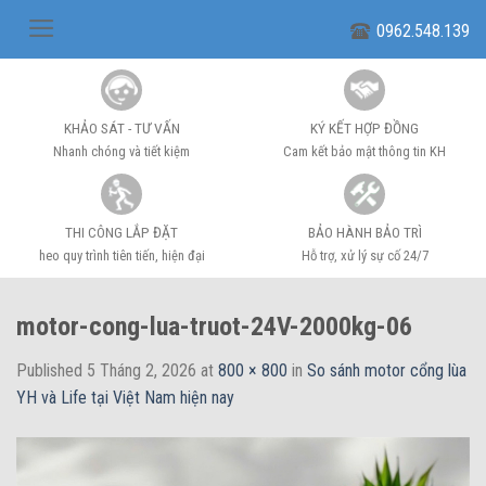
Skip
0962.548.139
to
content
KHẢO SÁT - TƯ VẤN
KÝ KẾT HỢP ĐỒNG
Nhanh chóng và tiết kiệm
Cam kết bảo mật thông tin KH
THI CÔNG LẮP ĐẶT
BẢO HÀNH BẢO TRÌ
heo quy trình tiên tiến, hiện đại
Hỗ trợ, xử lý sự cố 24/7
motor-cong-lua-truot-24V-2000kg-06
Published
5 Tháng 2, 2026
at
800 × 800
in
So sánh motor cổng lùa
YH và Life tại Việt Nam hiện nay