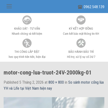
Skip
0962.548.139
to
content
KHẢO SÁT - TƯ VẤN
KÝ KẾT HỢP ĐỒNG
Nhanh chóng và tiết kiệm
Cam kết bảo mật thông tin KH
THI CÔNG LẮP ĐẶT
BẢO HÀNH BẢO TRÌ
heo quy trình tiên tiến, hiện đại
Hỗ trợ, xử lý sự cố 24/7
motor-cong-lua-truot-24V-2000kg-01
Published
5 Tháng 2, 2026
at
800 × 800
in
So sánh motor cổng lùa
YH và Life tại Việt Nam hiện nay