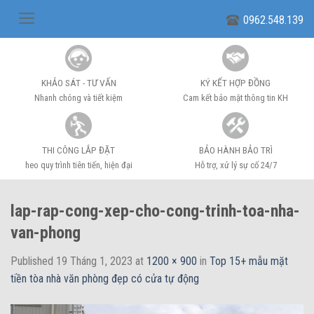
Skip
0962.548.139
to
content
KHẢO SÁT - TƯ VẤN
KÝ KẾT HỢP ĐỒNG
Nhanh chóng và tiết kiệm
Cam kết bảo mật thông tin KH
THI CÔNG LẮP ĐẶT
BẢO HÀNH BẢO TRÌ
heo quy trình tiên tiến, hiện đại
Hỗ trợ, xử lý sự cố 24/7
lap-rap-cong-xep-cho-cong-trinh-toa-nha-
van-phong
Published
19 Tháng 1, 2023
at
1200 × 900
in
Top 15+ mẫu mặt
tiền tòa nhà văn phòng đẹp có cửa tự động