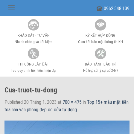
Skip
0962.548.139
to
content
KHẢO SÁT - TƯ VẤN
KÝ KẾT HỢP ĐỒNG
Nhanh chóng và tiết kiệm
Cam kết bảo mật thông tin KH
THI CÔNG LẮP ĐẶT
BẢO HÀNH BẢO TRÌ
heo quy trình tiên tiến, hiện đại
Hỗ trợ, xử lý sự cố 24/7
Cua-truot-tu-dong
Published
20 Tháng 1, 2023
at
700 × 475
in
Top 15+ mẫu mặt tiền
tòa nhà văn phòng đẹp có cửa tự động