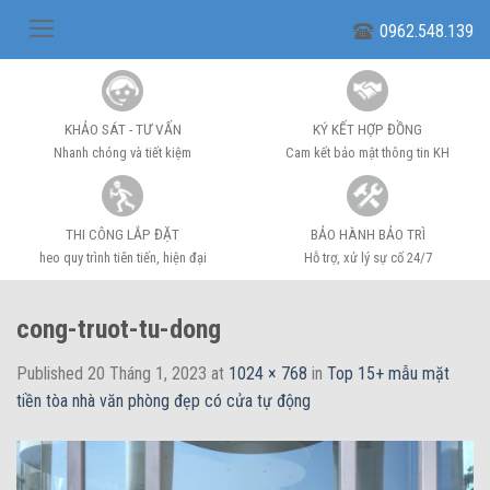
Skip
0962.548.139
to
content
KHẢO SÁT - TƯ VẤN
KÝ KẾT HỢP ĐỒNG
Nhanh chóng và tiết kiệm
Cam kết bảo mật thông tin KH
THI CÔNG LẮP ĐẶT
BẢO HÀNH BẢO TRÌ
heo quy trình tiên tiến, hiện đại
Hỗ trợ, xử lý sự cố 24/7
cong-truot-tu-dong
Published
20 Tháng 1, 2023
at
1024 × 768
in
Top 15+ mẫu mặt
tiền tòa nhà văn phòng đẹp có cửa tự động