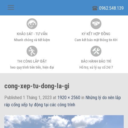
Skip
0962.548.139
to
content
KHẢO SÁT - TƯ VẤN
KÝ KẾT HỢP ĐỒNG
Nhanh chóng và tiết kiệm
Cam kết bảo mật thông tin KH
THI CÔNG LẮP ĐẶT
BẢO HÀNH BẢO TRÌ
heo quy trình tiên tiến, hiện đại
Hỗ trợ, xử lý sự cố 24/7
cong-xep-tu-dong-la-gi
Published
1 Tháng 1, 2023
at
1920 × 2560
in
Những lý do nên lắp
ráp cổng xếp tự động tại các công trình