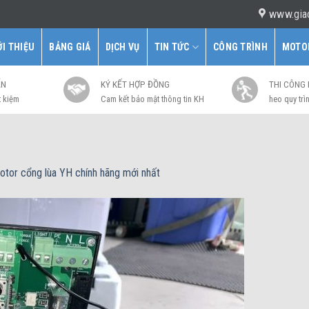
www.gia
ỚI THIỆU
BẢNG GIÁ
DỊCH VỤ
TIN TỨC
CÔNG TRÌNH
MOTO
ẤN
KÝ KẾT HỢP ĐỒNG
THI CÔNG
t kiệm
Cam kết bảo mật thông tin KH
heo quy trìn
otor cổng lùa YH chính hãng mới nhất