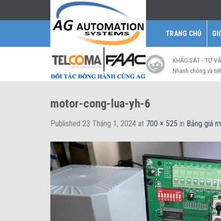
Skip
to
content
TRANG CHỦ
GI
KHẢO SÁT - TƯ V
Nhanh chóng và tiế
motor-cong-lua-yh-6
Published
23 Tháng 1, 2024
at
700 × 525
in
Bảng giá m