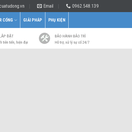
cuatudong.vn
Email
0962.548.139
R CỔNG
GIẢI PHÁP
PHỤ KIỆN
 LẮP ĐẶT
BẢO HÀNH BẢO TRÌ
h tiên tiến, hiện đại
Hỗ trợ, xử lý sự cố 24/7